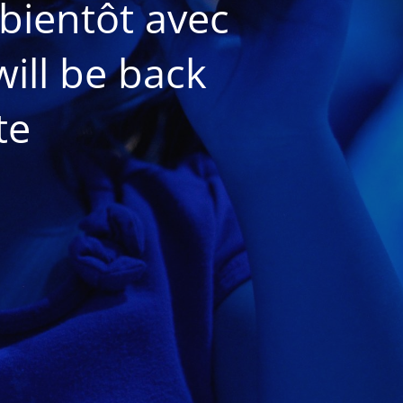
bientôt avec
ill be back
te